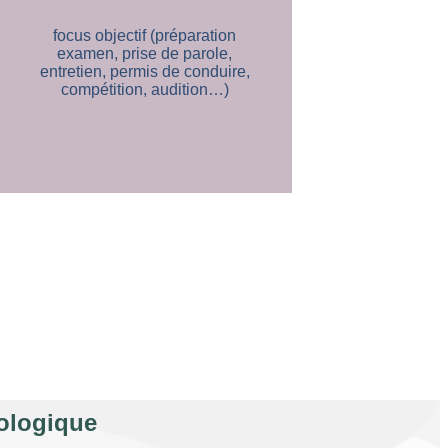
focus objectif (préparation
examen, prise de parole,
entretien, permis de conduire,
compétition, audition…)
ologique