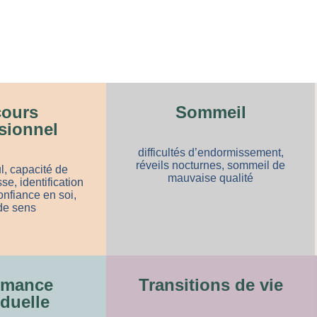
cours
Sommeil
sionnel
difficultés d’endormissement,
réveils nocturnes, sommeil de
l, capacité de
mauvaise qualité
se, identification
onfiance en soi,
de sens
rmance
Transitions de vie
iduelle