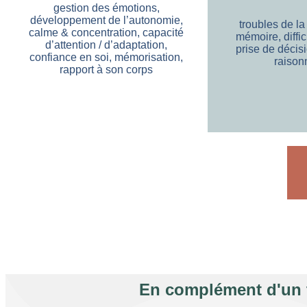
gestion des émotions,
développement de l’autonomie,
troubles de la
calme & concentration, capacité
mémoire, diffic
d’attention / d’adaptation,
prise de décisi
confiance en soi, mémorisation,
raison
rapport à son corps
En complément d'un t